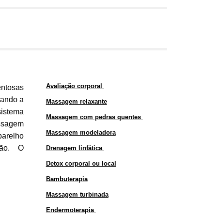
Avaliação corporal
entosas
lando a
Massagem relaxante
sistema
Massagem com pedras quentes
assagem
Massagem modeladora
parelho
ão.
O
Drenagem linfática
Detox corporal ou local
Bambuterapia
Massagem turbinada
Endermoterapia